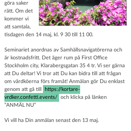
göra saker
rätt. Om det
kommer vi
att samtala,
tisdagen den
14 maj, kl. 9 30 till 11 00
.
Seminariet anordnas av Samhällsnavigatörerna och
är kostnadsfritt. Det äger rum på First Office
Stockholm city, Klarabergsgatan 35 4 tr. Vi ser gärna
att Du deltar! Vi tror att Du kan bidra till att frågan
om vårdköerna förs framåt! Anmälan gör Du enklast
genom att gå till
https://kortare-
vrdker.confetti.events/
och klicka på länken
”
ANMÄL NU
”
Vi vill ha Din anmälan senast den 13 maj.